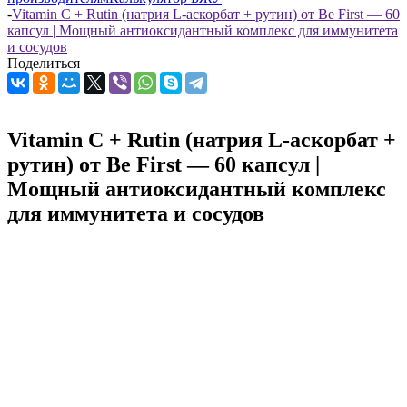
-
Vitamin C + Rutin (натрия L-аскорбат + рутин) от Be First — 60
капсул | Мощный антиоксидантный комплекс для иммунитета
и сосудов
Поделиться
Vitamin C + Rutin (натрия L-аскорбат +
рутин) от Be First — 60 капсул |
Мощный антиоксидантный комплекс
для иммунитета и сосудов