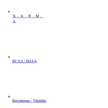
Ｓ．Ａ．Ｒ．Ｍ．
ｓ
BCAA / БЦАА
Витамины / Vitamins