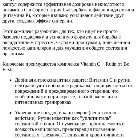
капсул содержится эффективная дозировка некислотного
витамина С в форме натрия L-аскорбата и флавоноида рутина
(витамина P), которые взаимно усиливают действие друг
друга, создавая эффект синергии.
Этот комплекс разработан для тех, кто ищет не просто
базовую поддержку, а усиленную формулу для борьбы с
оксидативным стрессом, частыми простудами, повышенной
ломкостью капилляров и для улучшения общего состояния
организма.
Ключевые преимущества комплекса Vitamin C + Rutin от Be
First:
Двойная антиоксидантная защита: Витамин С и рутин
нейтрализуют свободные радикалы, защищая клетки от
повреждений и преждевременного старения, что
особенно важно при стрессе, плохой экологии и
интенсивных тренировках.
Укрепление сосудов и капилляров (венотропное
действие): Рутин известен как "уплотнитель"
сосудистой стенки. Он уменьшает проницаемость и
ломкость капилляров, предотвращая появление
сосудистых "звездочек", синяков и кровоточивости