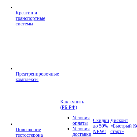
Креатин и
транспортные
системы
Предтренировочные
комплексы
Как купить
(РБ-РФ)
Условия
Скидки
Дисконт
оплаты
до 50%
«Быстрый
К
Условия
Повышение
NEW!
старт»
доставки
тестостерона