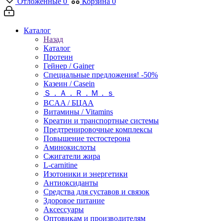
Отложенные
0
Корзина
0
Каталог
Назад
Каталог
Протеин
Гейнер / Gainer
Специальные предложения! -50%
Казеин / Casein
Ｓ．Ａ．Ｒ．Ｍ．ｓ
BCAA / БЦАА
Витамины / Vitamins
Креатин и транспортные системы
Предтренировочные комплексы
Повышение тестостерона
Аминокислоты
Сжигатели жира
L-carnitine
Изотоники и энергетики
Антиоксиданты
Средства для суставов и связок
Здоровое питание
Аксессуары
Оптовикам и производителям