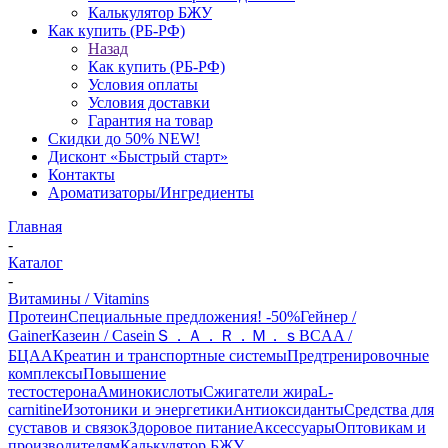
Калькулятор БЖУ
Как купить (РБ-РФ)
Назад
Как купить (РБ-РФ)
Условия оплаты
Условия доставки
Гарантия на товар
Скидки до 50% NEW!
Дисконт «Быстрый старт»
Контакты
Ароматизаторы/Ингредиенты
Главная
-
Каталог
-
Витамины / Vitamins
Протеин
Специальные предложения! -50%
Гейнер /
Gainer
Казеин / Casein
Ｓ．Ａ．Ｒ．Ｍ．ｓ
BCAA /
БЦАА
Креатин и транспортные системы
Предтренировочные
комплексы
Повышение
тестостерона
Аминокислоты
Сжигатели жира
L-
carnitine
Изотоники и энергетики
Антиоксиданты
Средства для
суставов и связок
Здоровое питание
Аксессуары
Оптовикам и
производителям
Калькулятор БЖУ