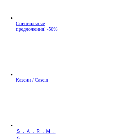
Специальные
предложения! -50%
Казеин / Casein
Ｓ．Ａ．Ｒ．Ｍ．
ｓ