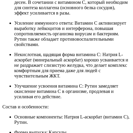
десен. В сочетании с витамином С, который необходим
для синтеза коллагена (основного белка сосудов),
эффект усиливается в разы.
Усиление иммунного ответа: Витамин С активизирует
выработку лейкоцитов и интерферона, повышая
сопротивляемость организма вирусам и бактериям.
Рутин также обладает противовоспалительными
свойствами.
Некислотная, щадящая форма витамина С: Натрия L-
аскорбат (минеральный аскорбат) хорошо усваивается и
не раздражает слизистую желудка, что делает комплекс
комфортным для приема даже для людей с
чувствительным ЖКТ.
Улучшение усвоения витамина С: Рутин замедляет
окисление витамина С в организме, продлевая и
усиливая его действие.
Состав и особенности:
Основные компоненты: Натрия L-аскорбат (витамин С),
Рутин.
Форма выпуска: Капсулы.